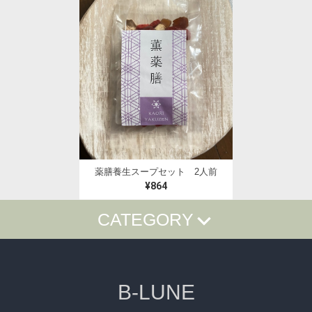
薬膳養生スープセット 2人前
¥864
CATEGORY
漢方・薬膳フーズ
ライフスタイル雑貨
Sarah Jane
花・フラワーアレンジ
陶器・中国茶器・雑貨
B-LUNE
アトリエb-lune
白磁